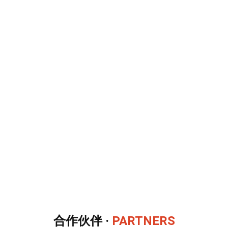
全俄通，是以SaaS平台架构为基础进行外贸建站，以Yandex搜索引擎为核心进
行优化推广的-Yandex搜索引擎获客 一站式外贸营销解决方案！
全俄通俄语外贸建站系统、领先的搜索引擎SEO技术、SEM搜索广告智能营销系
统、SNS海外社交营销系统、AI智能获客系统，致力于为企业提供多元、高效、
高转化的外贸营销解决方案！
全俄通将积极帮助中国外贸企业开拓海外市场，提升品牌和产品的曝光率，快速
获得大量海外精准询盘，转化更多订单。
合作伙伴 ·
PARTNERS