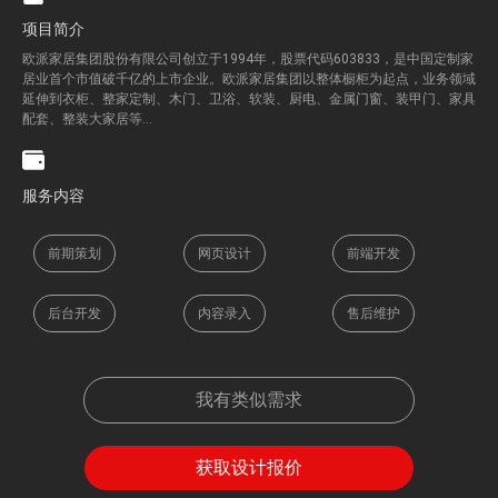
项目简介
欧派家居集团股份有限公司创立于
1994
年，股票代码
603833
，是中国定制家
居业首个市值破千亿的上市企业。欧派家居集团以整体橱柜为起点，业务领域
延伸到衣柜、整家定制、木门、卫浴、软装、厨电、金属门窗、装甲门、家具
配套、整装大家居等…
服务内容​
前期策划
网页设计
前端开发
后台开发
内容录入
售后维护
我有类似需求
获取设计报价