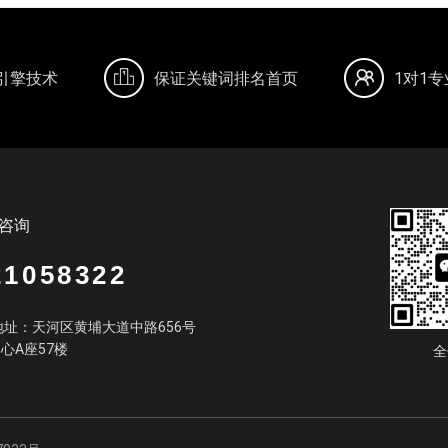
引擎技术
保证关键词排名首页
1对1
咨询
21058322
址：天河区黄埔大道中路656号
中心A座57楼
全