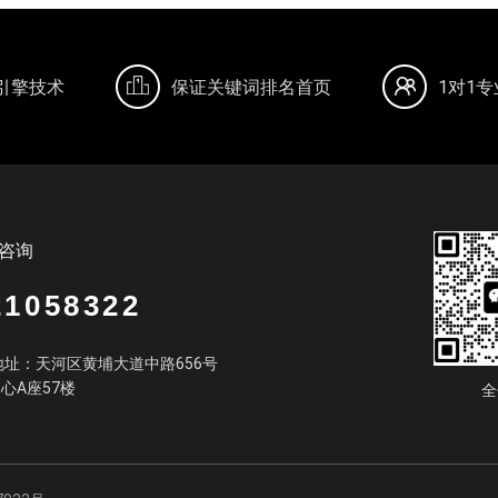
引擎技术
保证关键词排名首页
1对1
咨询
21058322
址：天河区黄埔大道中路656号
中心A座57楼
全