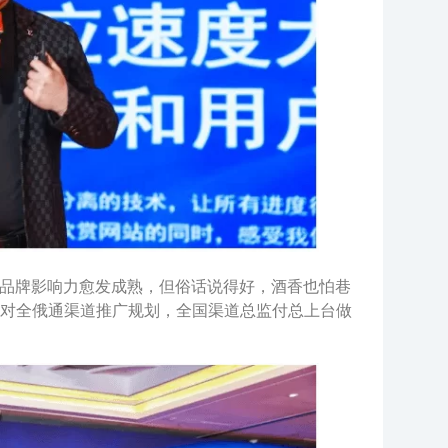
，品牌影响力愈发成熟，但俗话说得好，酒香也怕巷
对全俄通渠道推广规划，全国渠道总监付总上台做