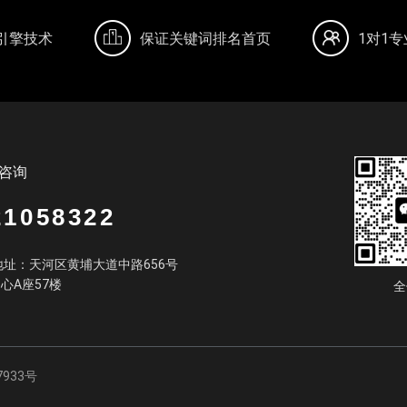
引擎技术
保证关键词排名首页
1对1
咨询
21058322
址：天河区黄埔大道中路656号
中心A座57楼
全
7933号