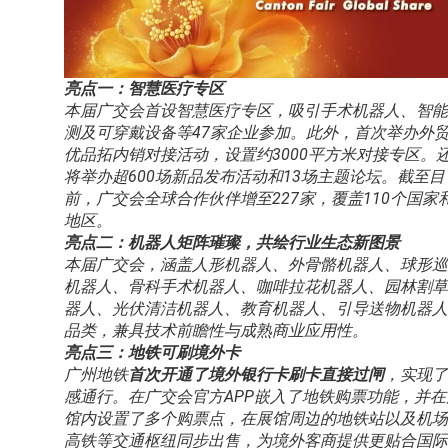
亮点一：智慧医疗专区
本届广交会首设智慧医疗专区，吸引手术机器人、智能
测及可穿戴设备等47家企业参加。此外，首次举办外
优品拓内销对接活动，设置约3000平方米对接专区。
将举办超600场新品发布活动和13场主题论坛。截至目
前，广交会全球合作伙伴增至227家，覆盖110个国家
地区。
亮点二：机器人矩阵璀璨，共绘行业生态新图景
本届广交会，涵盖人形机器人、外骨骼机器人、球形巡
机器人、骨科手术机器人、咖啡拉花机器人、园林割草
器人、光伏清洁机器人、教育机器人、引导送物机器人
品类，兼具技术前瞻性与成熟商业应用性。
亮点三：地铁可刷境外卡
广州地铁
首
次开通了境外银行卡刷卡直接过闸
，实现了
感通行。在广交会官方APP嵌入了地铁购票功能，并在
馆内设置了多个购票点，在展馆周边的地铁站以及机场
高铁等交通枢纽同步出售，为境外客商提供更贴合国际