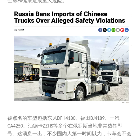
生命和健康造成重大危险。
被点名的车型包括东风
、福田
、一汽
DFH4180
BJ4189
、汕德卡
等多个在俄罗斯当地非常热销型
CA4250
ZZHS
号。这消息一出，不少圈内人第一时间以为，卡车会不会