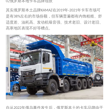
02俄罗斯本地卡车品牌现状
其实俄罗斯本土品牌
在
年
年卡车市场可
KAMAZ
2019
-2021
是有
左右的市场份额，但车辆普遍都有内饰粗糙、舒
38%
适度差、油耗高、发动机噪音强、技术老旧、设计老旧、
高寒地区表现不好等槽点。
自从
年俄乌事件发生后，俄罗斯本土的卡车品牌由于
2022