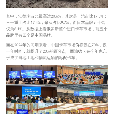
其中，汕德卡占比最高达
，其次是一汽占比
；
20.6%
17.5%
三一重工占比
；豪沃占比
，而日本品牌五十铃
17.4%
9.7%
仅为
。从数据上看俄罗斯整个进口卡车市场，前五个
8.1%
品牌里有四个是中国品牌。
而在
年的同期来看，中国卡车市场份额仅在
，仅
2024
70%
一年时间，就提升了
的百分点，而汕德卡在今年也几
20%
乎成了当地工地和物流运输的标配卡车。