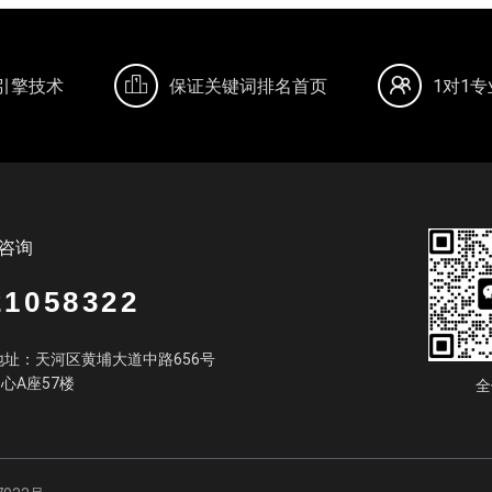
引擎技术
保证关键词排名首页
1对1
咨询
21058322
址：天河区黄埔大道中路656号
中心A座57楼
全